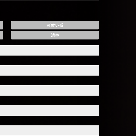
可愛い系
清楚