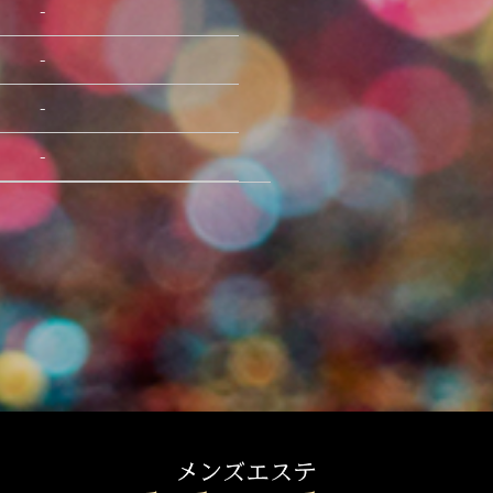
-
-
-
-