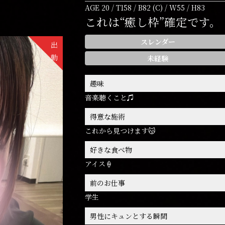
AGE 20 / T158 / B82 (C) / W55 / H83
これは“癒し枠”確定です。
スレンダー
出
勤
未経験
趣味
音楽聴くこと♫
得意な施術
これから見つけます😽
好きな食べ物
アイス🍦
前のお仕事
学生
男性にキュンとする瞬間