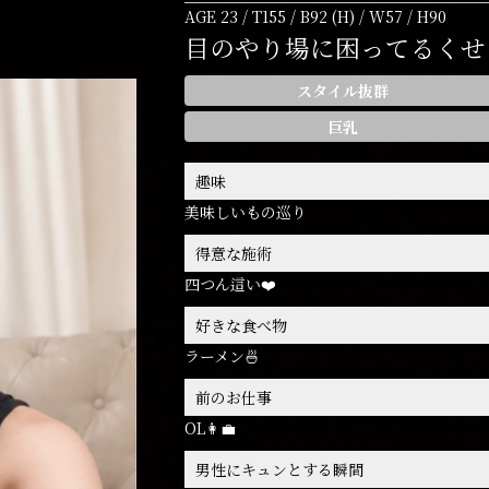
AGE 23 / T155 / B92 (H) / W57 / H90
目のやり場に困ってるくせ
スタイル抜群
巨乳
趣味
美味しいもの巡り
得意な施術
四つん這い❤️
好きな食べ物
ラーメン🍜
前のお仕事
OL👩‍💼
男性にキュンとする瞬間