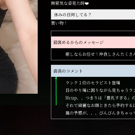
無邪気な姿見た時❤️
休みの日何してる？
買い物！
猫宮めるからのメッセージ
癒しならお任せ！仲良しさんたくさ
店長のコメント
ランク１位のセラピスト登場
目のやり場に困りながら見ちゃうラ
Hcup、、つまりは「豊乳すぎる」
それで綺麗なお顔ときたら予約する
嵐の予感が、、、びんびんきちゃっ