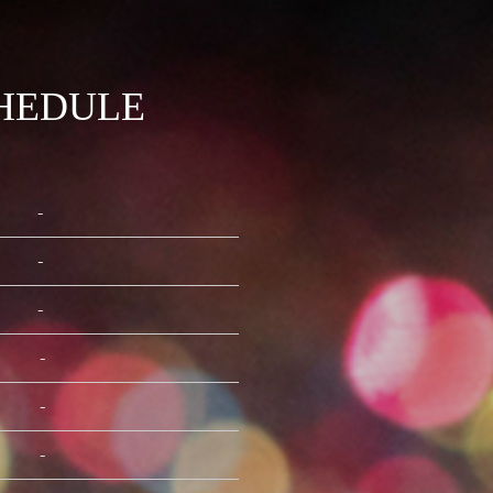
HEDULE
-
-
-
-
-
-