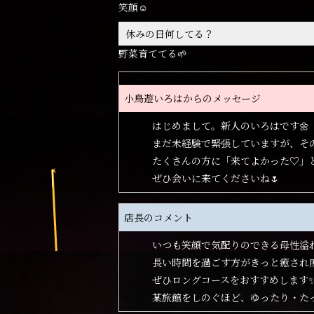
笑顔☺️
休みの日何してる？
野菜育ててる🌱
小鳥遊いろはからのメッセージ
はじめまして。新人のいろはです🌼
まだ未経験で緊張していますが、その
たくさんの方に「来てよかった♡」
ぜひ会いに来てくださいね🌷
店長のコメント
いつも笑顔で気配りのできる母性溢
長い時間を過ごす方がきっと癒され
ぜひロングコースをおすすめします
某旅館をしのぐほど、ゆったり・た