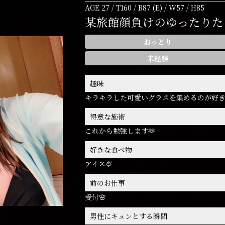
AGE 27 / T160 / B87 (E) / W57 / H85
某旅館顔負けのゆったりた
おっとり
未経験
趣味
キラキラした可愛いグラスを集めるのが好き
得意な施術
これから勉強します🫶
好きな食べ物
アイス🍨
前のお仕事
受付🌸
男性にキュンとする瞬間