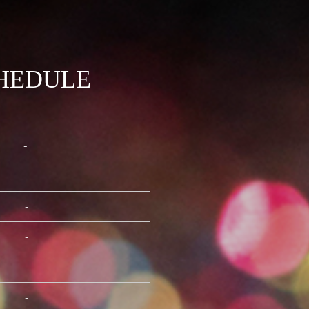
HEDULE
-
-
-
-
-
-