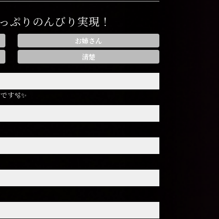
っぷりのんびり実現！
お姉さん
清楚
です🫧✨