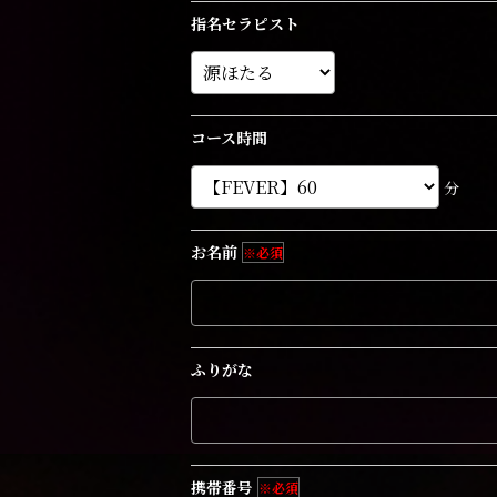
指名セラピスト
コース時間
分
お名前
※必須
ふりがな
携帯番号
※必須