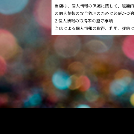
当店は、個人情報の保護に関して、組織
の個人情報の安全管理のために必要かつ
2.個人情報の取得等の遵守事項
当店による個人情報の取得、利用、提供
(1)個人情報の取得
当店は、当店が管理するインターネットに
ーザー」といいます。）又は本サイトに
ます。
(2)個人情報の利用目的
当店は、当店が取得した個人情報につい
することはありません。
①本サイトの運営、維持、管理
②本サイトを通じたサービスの提供及び
③本サイトの品質向上のためのアンケート
(3)個人情報の提供等
当店は、法令で定める場合を除き、本人
めによる個人情報の開示、訂正、追加若
します。