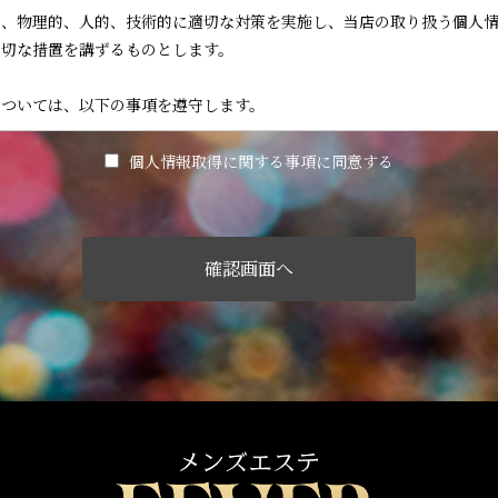
的、物理的、人的、技術的に適切な対策を実施し、当店の取り扱う個人
適切な措置を講ずるものとします。
については、以下の事項を遵守します。
よる情報提供サイト（以下「本サイト」といいます。）の運営に必要な
個人情報取得に関する事項に同意する
広告掲載を行う者（以下「掲載主」といいます。）から、ユーザー又は掲
て、法令に定める場合又は本人の同意を得た場合を除き、以下に定める
紹介
の同意に基づき取得した個人情報を、本人の事前の同意なく第三者に提
しくは削除又は利用目的の通知については、法令に従いこれを行うとと