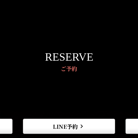
RESERVE
ご予約
LINE予約
keyboard_arrow_right